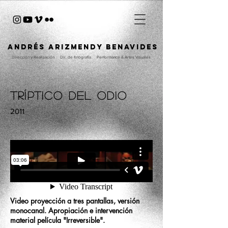
ANDRÉS ARIZMENDY BENAVIDES
Dirección y Realización
Dir. de fotografía
Performance & Artes Visuales
Tríptico del odio
2011
Video proyección a tres pantallas, versión
monocanal. Apropiación e intervención
material película "Irreversible".