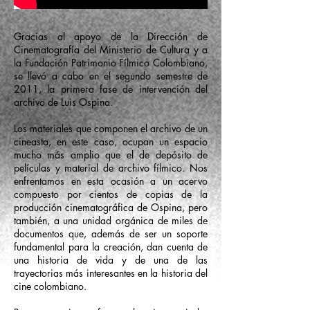
Gracias al apoyo de la Dirección de
Cinematografía del Ministerio de Cultura y a
la Fundación Patrimonio Fílmico Colombiano,
se llevó a cabo en el segundo semestre de
2011, la primera fase de intervención del
archivo de Luis Ospina.
Los materiales que componen el archivo de un
cineasta, en este caso, ocupan un espacio
mucho más amplio que el de depósito de
películas y material de archivo fílmico. Nos
enfrentamos en esta ocasión a un acervo
compuesto por cientos de copias de la
producción cinematográfica de Ospina, pero
también, a una unidad orgánica de miles de
documentos que, además de ser un soporte
fundamental para la creación, dan cuenta de
una historia de vida y de una de las
trayectorias más interesantes en la historia del
cine colombiano.